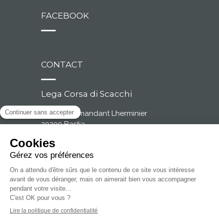
FACEBOOK
CONTACT
Lega Corsa di Scacchi
2, rue Commandant Lherminier
20200 Bastia
Tél. : 04 95 31 59 15
Fax : 04 95 32 52 42
© Copyright 2015 par
Corsicaweb