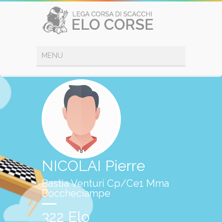
NICOLAI Pierre
Bastia Venturi Cp/Ce1 Mma
Boccheciampe
322 Elo