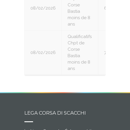
Corse
08/02/2026
6
Bastia
moins de 8
ans
Qualificatifs
Chpt de
Corse
08/02/2026
7
Bastia
moins de 8
ans
LEGA CORSA DI SCACCHI