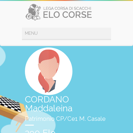
CORDANO
Maddaleina
Patrimonio CP/Ce1 M. Casale
290 Elo