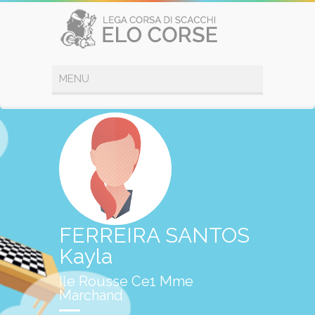
FERREIRA SANTOS
Kayla
Ile Rousse Ce1 Mme
Marchand