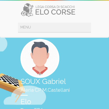
SOUX Gabriel
Aleria CP M.Castellani
Elo