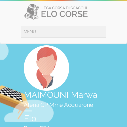
MAIMOUNI Marwa
Aleria CP Mme Acquarone
Elo