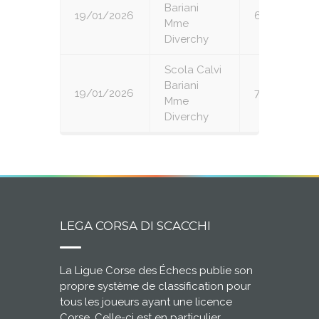
Bariani
19/01/2026
6
Mme
Diverchy
Scola Calvi
Bariani
19/01/2026
7
Mme
Diverchy
LEGA CORSA DI SCACCHI
La Ligue Corse des Échecs publie son
propre système de classification pour
tous les joueurs ayant une licence
Corse. Celle-ci est en particulier