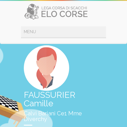
FAUSSURIER
Camille
Calvi Bariani Ce1 Mme
Diverchy