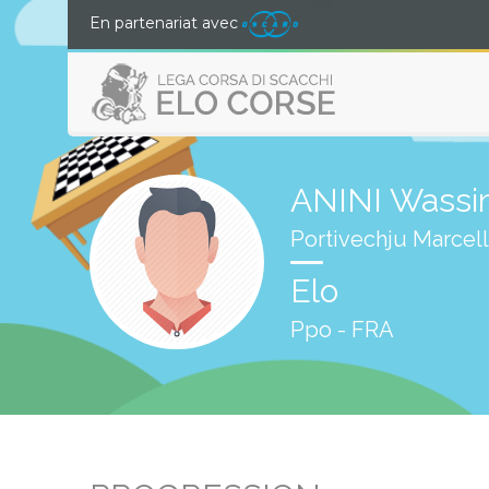
En partenariat avec
ANINI Wass
Portivechju Marcell
Elo
Ppo - FRA