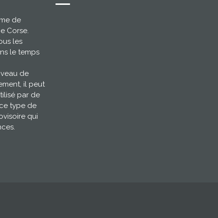
ème de
ce Corse.
ous les
ns le temps
niveau de
ement, il peut
tilisé par de
 ce type de
ovisoire qui
nces.