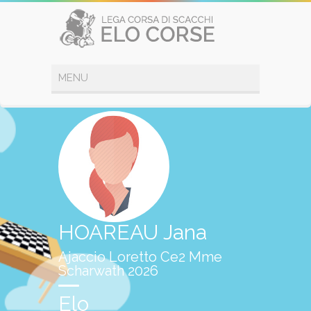
HOAREAU Jana
Ajaccio Loretto Ce2 Mme
Scharwath 2026
Elo