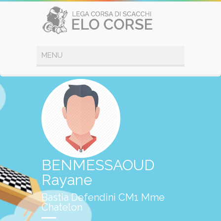
BENMESSAOUD
Rayane
Bastia Defendini CM1 Mme
Chatelon