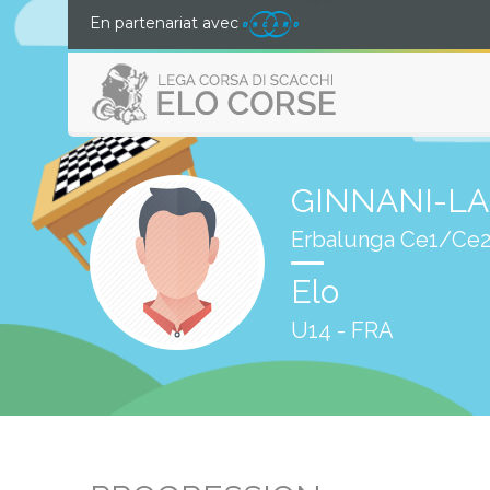
En partenariat avec
GINNANI-LA
Erbalunga Ce1/Ce
Elo
U14 - FRA