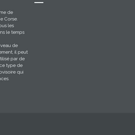
ème de
ce Corse.
ous les
ns le temps
niveau de
ement, il peut
tilisé par de
 ce type de
ovisoire qui
nces.